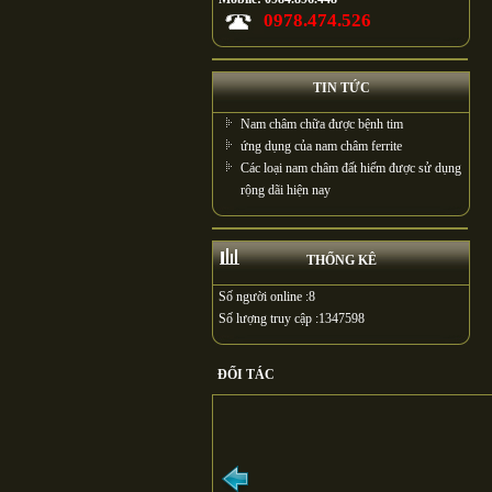
0978.474.526
TIN TỨC
Nam châm chữa được bệnh tim
ứng dụng của nam châm ferrite
Các loại nam châm đất hiếm được sử dụng
rộng dãi hiện nay
THỐNG KÊ
Số người online :
8
Số lượng truy cập :
1347598
ĐỐI TÁC