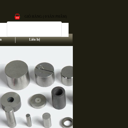
GIỎ HÀNG ( 0 SẢN PHẨM)
n
Liên hệ