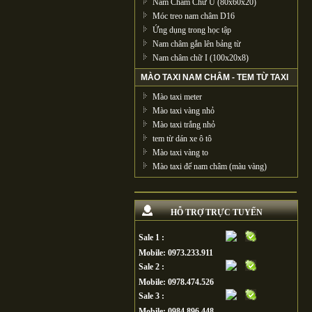
Nam Châm Chữ U (80x60x20)
Móc treo nam châm D16
Ứng dụng trong học tập
Nam châm gắn lên bảng từ
Nam châm chữ I (100x20x8)
MÀO TAXI NAM CHÂM - TEM TỪ TAXI
Mào taxi meter
Mào taxi vàng nhỏ
Mào taxi trắng nhỏ
tem từ dán xe ô tô
Mào taxi vàng to
Mào taxi đế nam châm (màu vàng)
HỖ TRỢ TRỰC TUYẾN
Sale 1 :
Mobile: 0973.233.911
Sale 2 :
Mobile: 0978.474.526
Sale 3 :
Mobile: 0984.896.448