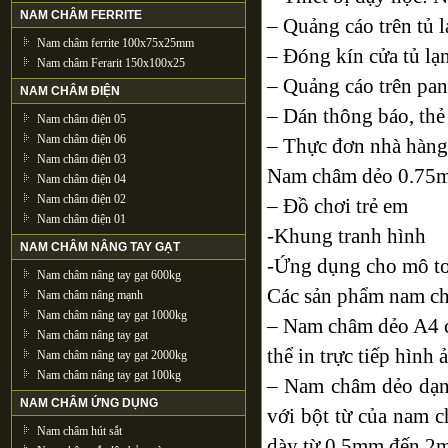
NAM CHÂM FERRITE
– Quảng cáo trên tủ l
Nam châm ferrite 100x75x25mm
– Đóng kín cửa tủ lạ
Nam châm Ferarit 150x100x25
– Quảng cáo trên pan
NAM CHÂM ĐIỆN
– Dán thông báo, th
Nam châm điện 05
Nam châm điện 06
– Thực đơn nhà hàng
Nam châm điện 03
Nam châm dẻo 0.75mm 
Nam châm điện 04
Nam châm điện 02
– Đồ chơi trẻ em
Nam châm điện 01
-Khung tranh hình
NAM CHÂM NÂNG TAY GẠT
-Ứng dụng cho mô tơ
Nam châm nâng tay gạt 600kg
Các sản phẩm nam c
Nam châm nâng mạnh
Nam châm nâng tay gạt 1000kg
– Nam châm dẻo A4 c
Nam châm nâng tay gạt
thể in trực tiếp hình
Nam châm nâng tay gạt 2000kg
Nam châm nâng tay gạt 100kg
– Nam châm dẻo dạng
NAM CHÂM ỨNG DỤNG
với bột từ của nam c
Nam châm hút sắt
dày từ 0.5mm đến 2