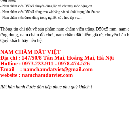
Ứng dụng :
- Nam châm viên D50x5 chuyên dùng lắp và các máy móc động cơ
- Nam châm viên D50x5 dùng treo vật bằng sắt có khối lượng lớn lên cao
- Nam châm viên được dùng trong nghiên cứu học tập vv.....
Thông tin chi tiết về sản phẩm nam châm viên trắng D
50x5 mm
, nam 
ứng dụng, nam châm đồ chơi, nam châm đất hiếm giá rẻ, chuyên bán 
Quý khách hãy liên hệ:
NAM CHÂM ĐẤT VIỆT
Địa chỉ : 147/50/8 Tân Mai, Hoàng Mai, Hà Nội
Hotline : 0973.233.911 - 0978.474.526
Email : namchamdatviet@gmail.com
website : namchamdatviet.com
Rất hân hạnh được đón tiếp phục phụ quý khách !
-