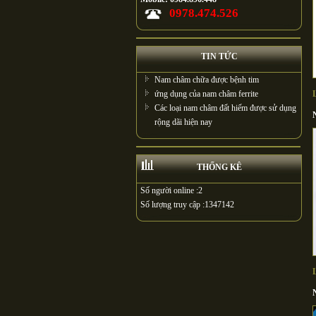
0978.474.526
TIN TỨC
Nam châm chữa được bệnh tim
ứng dụng của nam châm ferrite
Các loại nam châm đất hiếm được sử dụng
rộng dãi hiện nay
THỐNG KÊ
Số người online :
2
Số lượng truy cập :
1347142