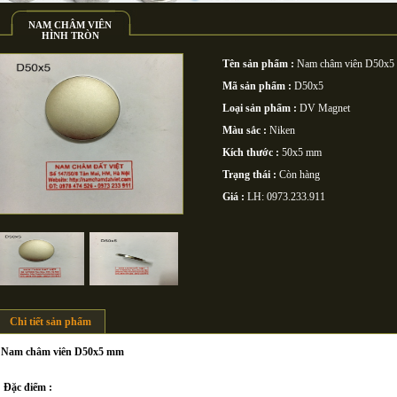
NAM CHÂM VIÊN
HÌNH TRÒN
Tên sản phẩm :
Nam châm viên D50x
Mã sản phẩm :
D50x5
Loại sản phẩm :
DV Magnet
Màu sắc :
Niken
Kích thước :
50x5 mm
Trạng thái :
Còn hàng
Giá :
LH: 0973.233.911
Chi tiết sản phẩm
Nam châm viên D50x5 mm
Đặc điểm :