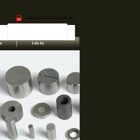
GIỎ HÀNG ( 0 SẢN PHẨM)
n
Liên hệ