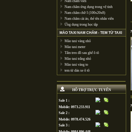
Nam châm viên
Nam châm ứng dụng trong vệ tinh
Nam châm chữ I (100x20x8)
Nam châm cài áo, thẻ tên nhân viên
Ứng dụng trong học tập
MÀO TAXI NAM CHÂM - TEM TỪ TAXI
Mào taxi vàng nhỏ
Mào taxi meter
Tấm treo đồ sau ghế ô tô
Mào taxi trắng nhỏ
Mào taxi vàng to
tem từ dán xe ô tô
HỖ TRỢ TRỰC TUYẾN
Sale 1 :
Mobile: 0973.233.911
Sale 2 :
Mobile: 0978.474.526
Sale 3 :
Mobile: 0984.896.448