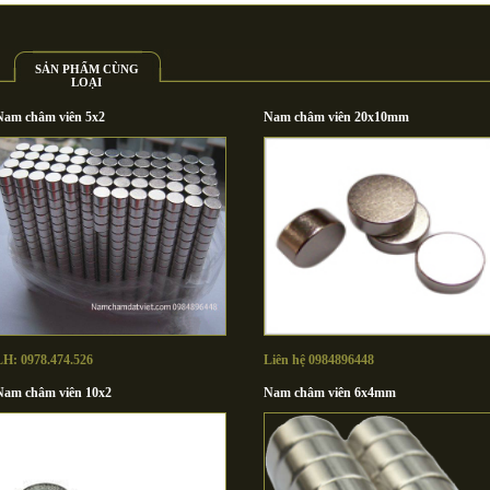
SẢN PHẨM CÙNG
LOẠI
Nam châm viên 5x2
Nam châm viên 20x10mm
LH: 0978.474.526
Liên hệ 0984896448
Nam châm viên 10x2
Nam châm viên 6x4mm