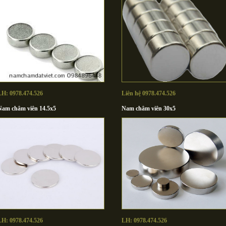
LH: 0978.474.526
Liên hệ 0978.474.526
Nam châm viên 14.5x5
Nam châm viên 30x5
LH: 0978.474.526
LH: 0978.474.526