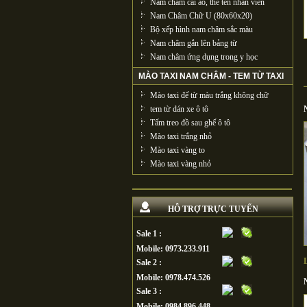
Nam châm cài áo, thẻ tên nhân viên
Nam Châm Chữ U (80x60x20)
Bộ xếp hình nam châm sắc màu
Nam châm gắn lên bảng từ
Nam châm ứng dụng trong y học
MÀO TAXI NAM CHÂM - TEM TỪ TAXI
Mào taxi đế từ màu trắng không chữ
tem từ dán xe ô tô
Tấm treo đồ sau ghế ô tô
Mào taxi trắng nhỏ
Mào taxi vàng to
Mào taxi vàng nhỏ
HỖ TRỢ TRỰC TUYẾN
Sale 1 :
Mobile: 0973.233.911
Sale 2 :
Mobile: 0978.474.526
Sale 3 :
Mobile: 0984.896.448