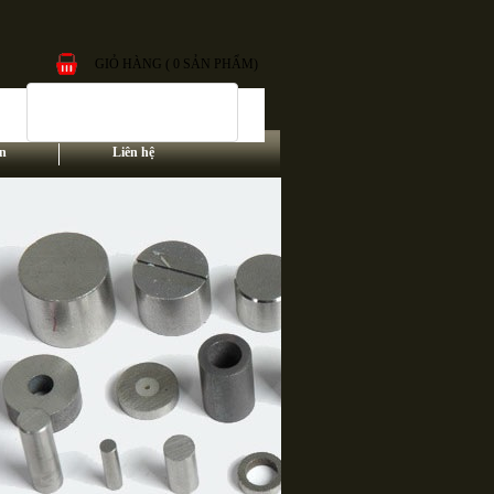
GIỎ HÀNG ( 0 SẢN PHẨM)
n
Liên hệ