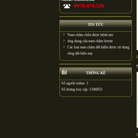
0978.474.526
TIN TỨC
Nam châm chữa được bệnh tim
ứng dụng của nam châm ferrite
Các loại nam châm đất hiếm được sử dụng
rộng dãi hiện nay
THỐNG KÊ
Số người online :
1
Số lượng truy cập :
1346953