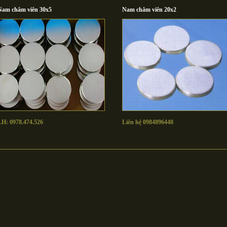
Nam châm viên 30x5
Nam châm viên 20x2
LH: 0978.474.526
Liên hệ 0984896448