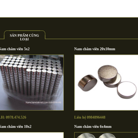
SẢN PHẨM CÙNG
LOẠI
Nam châm viên 5x2
Nam châm viên 20x10mm
LH: 0978.474.526
Liên hệ 0984896448
Nam châm viên 10x2
Nam châm viên 6x4mm