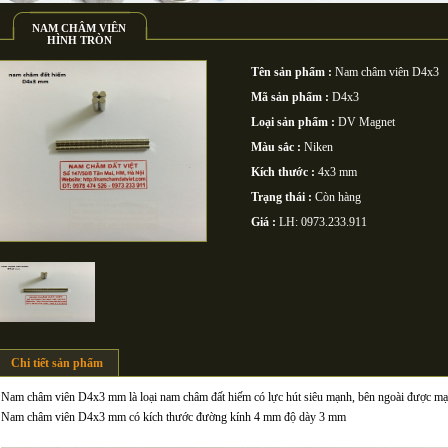
NAM CHÂM VIÊN
HÌNH TRÒN
Tên sản phẩm :
Nam châm viên D4x3
Mã sản phẩm :
D4x3
Loại sản phẩm :
DV Magnet
Màu sắc :
Niken
Kích thước :
4x3 mm
Trạng thái :
Còn hàng
Giá :
LH: 0973.233.911
Chi tiết sản phẩm
Nam châm viên D4x3 mm là loại nam châm đất hiếm có lực hút siêu mạnh, bên ngoài được mạ
Nam châm viên D4x3 mm có kích thước đường kính 4 mm độ dày 3 mm