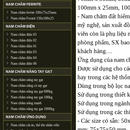
NAM CHÂM FERRITE
100mm x 25mm, 10
Nam châm ferrite 100x75x25mm
- Nam châm đất hiếm
Nam châm Ferarit 150x100x25
mỹ nghệ, sản xuất đồ
NAM CHÂM ĐIỆN
viên còn là phụ liệu 
Nam châm điện 05
Nam châm điện 02
phòng phẩm, SX bao 
Nam châm điện 01
khách hàng…
Nam châm điện 03
Nam châm điện 04
Ứng dụng của nam ch
Nam châm điện 06
Được sử dụng cho các 
NAM CHÂM NÂNG TAY GẠT
hay trong các hệ thốn
Nam châm nâng tay gạt
Dùng trong bộ lọc na
Nam châm nâng có tay gạt
Nam châm nâng tay gạt 600kg
Sử dụng trong thiết k
Nam châm nâng tay gạt 100kg
Sử dụng trong ngành th
Nam châm nâng mạnh
Nam châm nâng tay gạt 1000kg
Sử dụng trong các thiế
NAM CHÂM ỨNG DỤNG
- Các size có sẵn:
Nam châm cài áo, thẻ tên nhân viên
mm; 75x75x50 mm