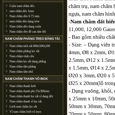
châm trụ, nam châm 
Cuộn nam châm dẻo
nam châm dẻo 1mm
ngựa, nam châm hìn
Nam châm dẻo 0.75 mm
-
Nam châm đất hiế
nam châm dẻo dạng tròn
Nam châm dẻo dạng cuộn
11,000, 12,000 Gau
Nam châm dẻo đề can dán ôtô
- Bao gồm nhiều chấ
NAM CHÂM PHẲNG TREO BĂNG TẢI
- Size: – Dạng viên
Nam châm tách sắt 600x500x200
Nam châm phẳng lọc sắt
4mm, Ø8 x 2mm, Ø1
Nam châm vĩnh cửu
2.5mm, Ø12 x 1.5mm
Nam châm lọc sắt dạng phẳng
Nam châm tấm phẳng
x 1.5mm, Ø14 x 2,5
Nam châm tấm nhỏ
Ø20 x 3mm, Ø20 x 
NAM CHÂM THANH VỎ INOX
Ø25 x 20mm(lỗ tron
Nam châm thanh lưới
- Dạng vuông, khối,
Nam châm thanh phi 25x300mm
Nam châm thanh lọc sắt vỉ dạng đôi
x 25mm x 10mm, 5
Nam châm thanh vỉ lọc sắt
50mm x 30mm, 70m
Lưới nam châm lọc sắt
Vỉ nam châm lưới vỏ inox
70mm x 50mm, 80m