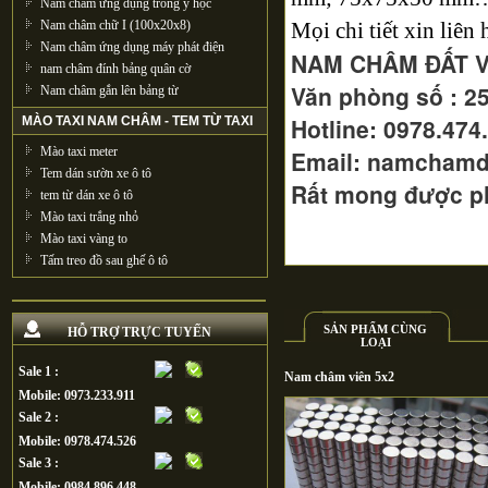
Nam châm ứng dụng trong y học
Nam châm chữ I (100x20x8)
Mọi chi tiết xin liên 
Nam châm ứng dụng máy phát điện
NAM CHÂM ĐẤT V
nam châm đính bảng quân cờ
Văn phòng số : 2
Nam châm gắn lên bảng từ
Hotline: 0978.474
MÀO TAXI NAM CHÂM - TEM TỪ TAXI
Mào taxi meter
Email: namchamd
Tem dán sườn xe ô tô
Rất mong được p
tem từ dán xe ô tô
Mào taxi trắng nhỏ
Mào taxi vàng to
Tấm treo đồ sau ghế ô tô
SẢN PHẨM CÙNG
HỖ TRỢ TRỰC TUYẾN
LOẠI
Sale 1 :
Nam châm viên 5x2
Mobile: 0973.233.911
Sale 2 :
Mobile: 0978.474.526
Sale 3 :
Mobile: 0984.896.448