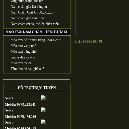
Ứng dụng trong học tập
Nam châm gắn lên bảng từ
Nam Châm Chữ U (80x60x20)
Nam châm gắn đầu tô vít
Nam châm cài áo, thẻ tên nhân viên
MÀO TAXI NAM CHÂM - TEM TỪ TAXI
Mào taxi đế từ màu trắng không chữ
LH : 0984.896.448
Mào taxi vàng nhỏ
Mào taxi trắng nhỏ
tem từ dán xe ô tô
Mào taxi meter
Tấm treo đồ sau ghế ô tô
HỖ TRỢ TRỰC TUYẾN
Sale 1 :
Mobile: 0973.233.911
Sale 2 :
Mobile: 0978.474.526
Sale 3 :
Mobile: 0984.896.448