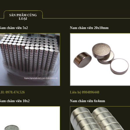
SẢN PHẨM CÙNG
LOẠI
Nam châm viên 5x2
Nam châm viên 20x10mm
LH: 0978.474.526
Liên hệ 0984896448
Nam châm viên 10x2
Nam châm viên 6x4mm