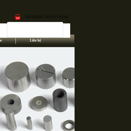
GIỎ HÀNG ( 0 SẢN PHẨM)
n
Liên hệ