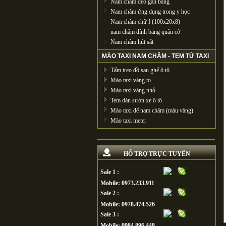
Nam châm dẻo gắn bảng
Nam châm ứng dụng trong y học
Nam châm chữ I (100x20x8)
nam châm đính bảng quân cờ
Nam châm hút sắt
MÀO TAXI NAM CHÂM - TEM TỪ TAXI
Tấm treo đồ sau ghế ô tô
Mào taxi vàng to
Mào taxi vàng nhỏ
Tem dán sườn xe ô tô
Mào taxi đế nam châm (màu vàng)
Mào taxi meter
HỖ TRỢ TRỰC TUYẾN
Sale 1 :
Mobile: 0973.233.911
Sale 2 :
Mobile: 0978.474.526
Sale 3 :
Mobile: 0984.896.448