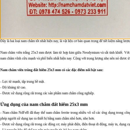
Đây là hai loại nam châm tốt nhất hiện nay, là vật liệu cơ bản quan trọng để tiết kiệm năng lượ
Nam châm viên trắng 25x3 mm được làm từ hợp kim giữa Neodymium và sắt tinh khiết. Với 
nam châm vĩnh cửu mạnh và phổ biến nhất hiện nay. Cộng với trọng lượng nhẹ nên nó đươc ứ
Nam châm viên trắng đất hiếm 25x3 mm có các đặc điểm nổi bật sau:
- Lực từ mạnh, tập trung bề mặt.
- Độ kháng từ cao.
- Được sử dụng rộng rãi trong các sản phẩm nam châm công nghiệp.
Ứng dụng của nam châm đất hiếm 25x3 mm
- Nam châm NdFeB đã thay thế nam châm ferrite trong nhiều vô số các ứng dụng trong công 
phép người sử dụng tạo ra thiết bị bằng nam châm nhỏ hơn, nhẹ hơn.
- Được sử dụng rộng rãi trong các động cơ, máy phát điện, điện thoại di động, máy in, dụng cụ
- Là nguyên liệu để chế tạo nên máy tuyển từ, bộ lọc nam châm.