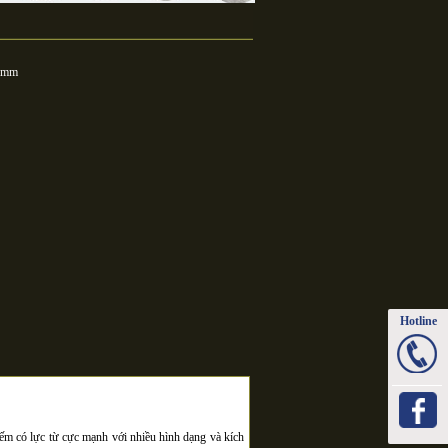
3 mm
Hotline
Sale 1: 
Sale 2: 
Sale 3: 
Fo
Hotline:
ếm có lực từ cực mạnh với nhiều hình dạng và kích