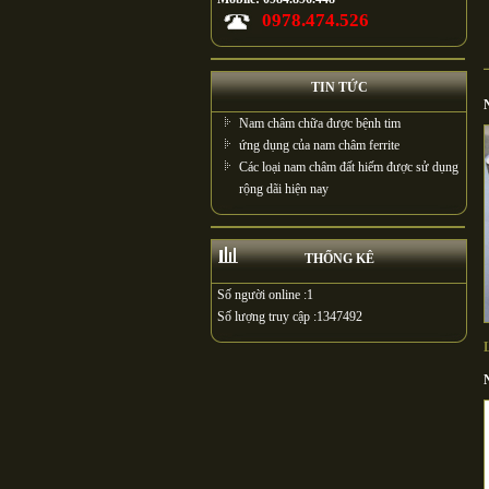
0978.474.526
TIN TỨC
Nam châm chữa được bệnh tim
ứng dụng của nam châm ferrite
Các loại nam châm đất hiếm được sử dụng
rộng dãi hiện nay
THỐNG KÊ
Số người online :
1
Số lượng truy cập :
1347492