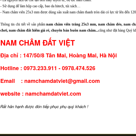
- Sử dụng để làm hộp cao cấp, bao da hitech, túi xách…
- Nam châm viên 25x3 mm được dùng sản xuất nam châm thanh tròn dài có lực từ lên đến 1
Thông tin chi tiết về sản phẩm
nam châm viên trắng 25x3 mm, nam châm dẻo, nam ch
chơi, nam châm đất hiếm giá rẻ, chuyên bán buôn nam châm...
cũng như đặt hàng Quý kh
NAM CHÂM ĐẤT VIỆT
Địa chỉ : 147/50/8 Tân Mai, Hoàng Mai, Hà Nội
Hotline : 0973.233.911 - 0978.474.526
Email : namchamdatviet@gmail.com
website : namchamdatviet.com
Rất hân hạnh được đón tiếp phục phụ quý khách !