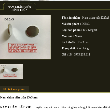
NAM CHÂM VIÊN
HÌNH TRÒN
Tên sản phẩm :
Nam châm viên D25x
Mã sản phẩm :
D25x3
Loại sản phẩm :
DV Magnet
Màu sắc :
Niken
Kích thước :
25x3 mm
Trạng thái :
Còn hàng
Giá :
LH: 0973.233.911
Chi tiết sản phẩm
Nam châm viên tròn 25x3 mm
NAM CHÂM ĐẤT VIỆT
chuyên cung cấp nam châm trắng hay còn gọi là nam châm đất hi