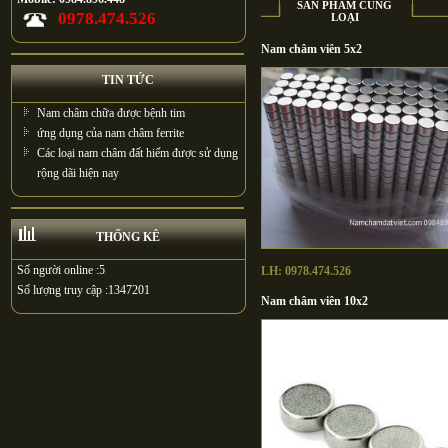
SẢN PHẨM CÙNG
0978.474.526
LOẠI
Nam châm viên 5x2
TIN TỨC
Nam châm chữa được bệnh tim
ứng dụng của nam châm ferrite
Các loại nam châm đất hiếm được sử dụng
rộng dãi hiện nay
THỐNG KÊ
Số người online :
5
LH: 0978.474.526
Số lượng truy cập :
1347201
Nam châm viên 10x2