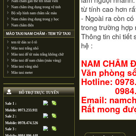
Nam châm gắn thẻ tên nhân viên
từ tính cao hơn r
Nam châm ứng dụng trong vệ tinh
Bộ xếp hình nam châm sắc màu
- Ngoài ra còn c
Nam châm ứng dụng trong y học
trong trường hợp 
Nam châm điện
Thông tin chi tiế
MÀO TAXI NAM CHÂM - TEM TỪ TAXI
tem từ dán xe ô tô
hệ :
Mào taxi trắng nhỏ
Mào taxi đế từ màu trắng không chữ
NAM CHÂM Đ
Mào taxi đế nam châm (màu vàng)
Mào taxi vàng nhỏ
Văn phòng số
Mào taxi meter
Hotline: 0978
0984.89
HỖ TRỢ TRỰC TUYẾN
Email: namc
Sale 1 :
Rất mong đượ
Mobile: 0973.233.911
Sale 2 :
Mobile: 0978.474.526
Sale 3 :
Mobile: 0984.896.448