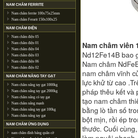
NAM CHÂM FERRITE
Nam châm ferrite 100x75x25mm
Nam châm Ferarit 150x100x25
NAM CHÂM ĐIỆN
Nam châm điện 05
Nam châm viên 
Nam châm điện 01
Nam châm điện 04
Nd12Fe14B bao gồ
Nam châm điện 03
Nam châm NdFeB h
Nam châm điện 06
Nam châm điện 02
nam châm vĩnh cử
NAM CHÂM NÂNG TAY GẠT
lực khử từ cao .
Nam châm nâng tay gạt 1000kg
pháp thêu kết và
Nam châm nâng tay gạt 2000kg
Nam châm nâng có tay gạt
tạo nam châm thiê
Nam châm nâng mạnh
bằng lò tần số tr
Nam châm nâng tay gạt 100kg
Nam châm nâng tay gạt
bột mịn, rồi ép tr
NAM CHÂM ỨNG DỤNG
thước. Cuối cùng,
nam châm đính bảng quân cờ
làm nguội nhanh.