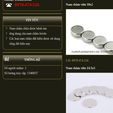
0978.474.526
Nam châm viên 10x2
TIN TỨC
Nam châm chữa được bệnh tim
ứng dụng của nam châm ferrite
Các loại nam châm đất hiếm được sử dụng
rộng dãi hiện nay
THỐNG KÊ
LH: 0978.474.526
Số người online :
1
Nam châm viên 14.5x5
Số lượng truy cập :
1346937