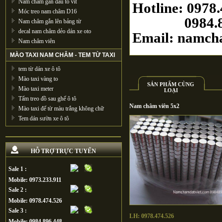
Nam châm gắn đầu tô vít
Hotline: 0978
Móc treo nam châm D16
0984.896
Nam châm gắn lên bảng từ
decal nam châm dẻo dán xe oto
Email: namch
Nam châm viên
MÀO TAXI NAM CHÂM - TEM TỪ TAXI
tem từ dán xe ô tô
Mào taxi vàng to
SẢN PHẨM CÙNG
Mào taxi meter
LOẠI
Tấm treo đồ sau ghế ô tô
Nam châm viên 5x2
Mào taxi đế từ màu trắng không chữ
Tem dán sườn xe ô tô
HỖ TRỢ TRỰC TUYẾN
Sale 1 :
Mobile: 0973.233.911
Sale 2 :
Mobile: 0978.474.526
Sale 3 :
LH: 0978.474.526
Mobile: 0984.896.448